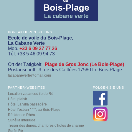
KONTAKTIEREN SIE UNS
Ecole de voile du Bois-Plage,
La Cabane Verte
Mob.
+33 6 09 27 77 26
Tél.
+33 5 46 09 94 73
Ort der Tätigkeit :
Plage de Gros Jonc (Le Bois-Plage)
Postanschrift : 3 rue des Caillées 17580 Le Bois-Plage
lacabaneverte@gmail.com
PARTNER-WEBSITES
FOLGEN SIE UNS
Location vacances île de Ré
Hôtel plaisir
Hôtel La villa passagère
Hôtel l'océan * * *, au Bois-Plage
Résidence Rhéa
Sunêlia Interlude
Trésor des dunes, chambres d'hôtes de charme
Surfin Ré