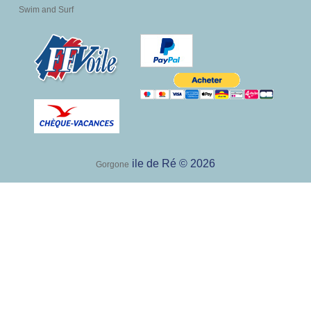
Swim and Surf
ile de Ré © 2026
Gorgone